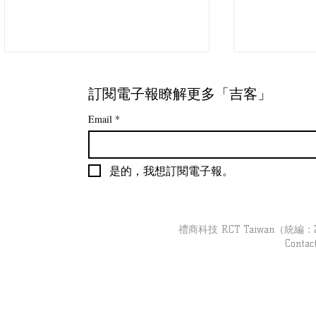
訂閱電子報瞭解更多「吉客」
Email
*
是的，我想訂閱電子報。
【吉客現場】跟著「吉客裝
【吉客現場】
置」去巡店｜婦幼品牌 Part3
導彙整
禮商科技 RCT Taiwan（統編：279
Contac