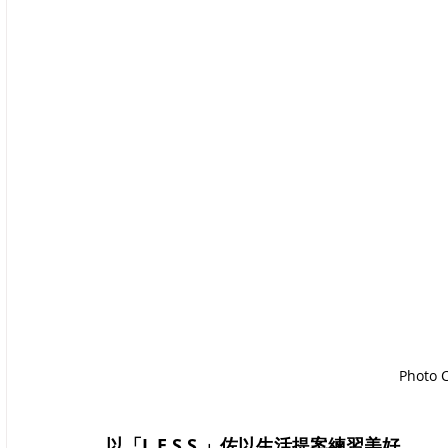
Photo 
以「L.E.S.S.」佐以生活提案練習美好