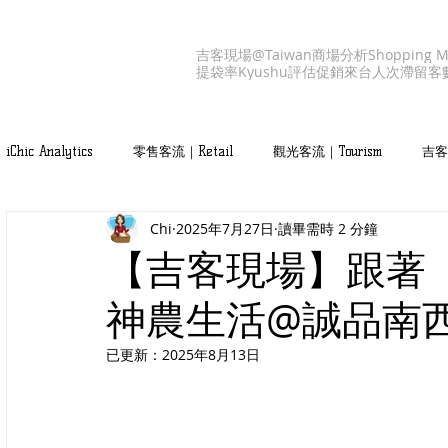
吉客現場@Taiwan
商場分析
Shopping M
提袋率
Kyushu
評估促銷
來台人次
滯留客
iChic Analytics
零售客流｜Retail
觀光客流｜Tourism
吉客產
Chi
2025年7月27日
讀畢需時 2 分鐘
吉客服務｜iChic Values
【吉客現場】跟著
神農生活@誠品南
已更新：
2025年8月13日