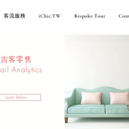
客流服務
iChic.TW
Bespoke Tour
Con
吉客零售
ail Analytics
Learn Below