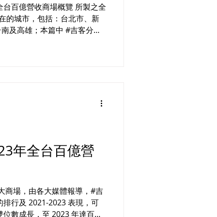
全台百億營收商場概覽 所製之全
所位在的城市，包括：台北市、新
南及高雄；本篇中 #吉客分析
予以綜合比較。 從財政部統計
額中查詢「百貨公司...
23年全台百億營
各大商場，由各大媒體報導，#吉
及 2021-2023 表現，可
位數成長，至 2023 年達百億