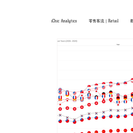
iChic Analytics
零售客流｜Retail