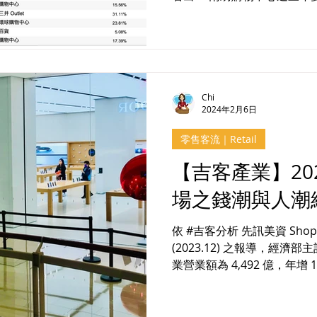
營業額。 台北 101、統一
成的成長，其中統一夢時代及漢
Chi
2024年2月6日
零售客流｜Retail
【吉客產業】20
場之錢潮與人潮
依 #吉客分析 先訊美資 ShopperT
(2023.12) 之報導，經濟部主計處公布2023年全台百貨公司
業營業額為 4,492 億，年增
數據發布 ShopperTrak Index 