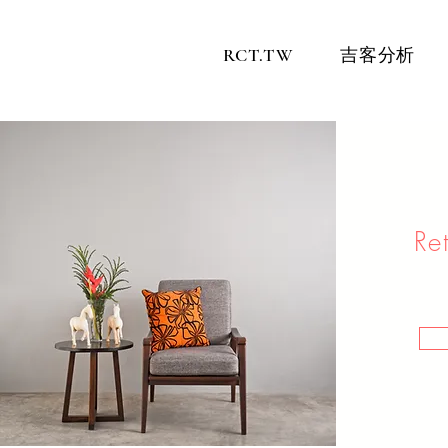
RCT.TW
吉客分析
Ret