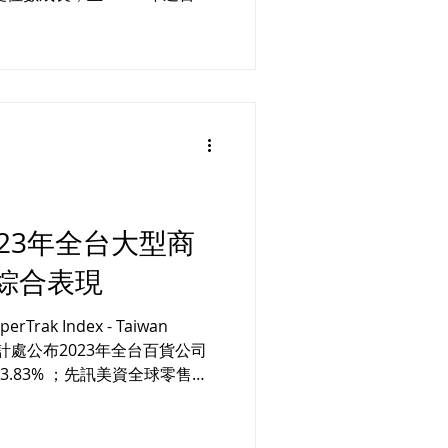
夢時代、漢神巨蛋去年皆有超過二
神巨蛋...
23年全台大型商
綜合表現
rak Index - Taiwan
 13.83% ；先訊美資全球零售大
-...