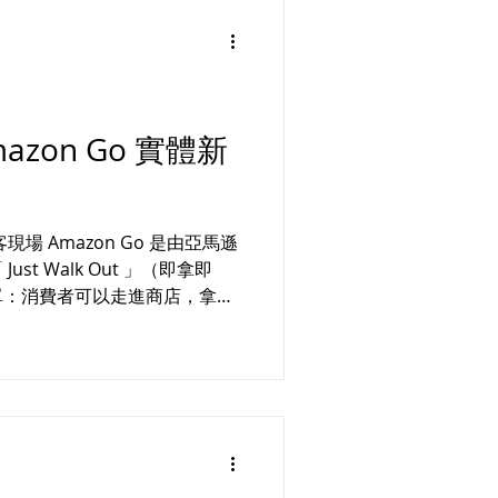
zon Go 實體新
o 是由亞馬遜
t Walk Out 」（即拿即
單：消費者可以走進商店，拿走
離開，不需要經過傳統的結帳過