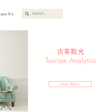
tact Us
​吉客觀光
Tourism Analytics
Learn Below