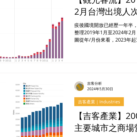
2月台灣出境人
疫後國境開放已經歷一年半
整理2019年1月至2024年
圖從年/月份來看，2023年
人潮，暑假進入高峰期，到了2
間）高達247萬人次，而多以
吉客分析
2024年5月30日
吉客產業｜Industries
【吉客產業】2008
主要城市之商場