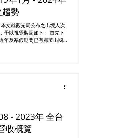
次趨勢
，本文就觀光局公布之出境人次
2月，予以視覺製圖如下： 首先下
起過年及寒假期間已有顯著出國
024年1、2月（過年及寒假期
亞洲地區為主要；次...
 - 2023年 全台
營收概覽