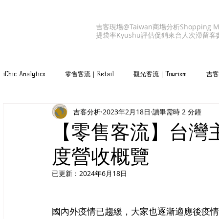
吉客現場@Taiwan
商場分析
Shopping M
提袋率
Kyushu
評估促銷
來台人次
滯留客
iChic Analytics
零售客流｜Retail
觀光客流｜Tourism
吉客產
吉客分析
2023年2月18日
讀畢需時 2 分鐘
吉客服務｜iChic Values
【零售客流】台灣主要商
度營收概覽
已更新：
2024年6月18日
國內外疫情已趨緩，大家也逐漸適應後疫情