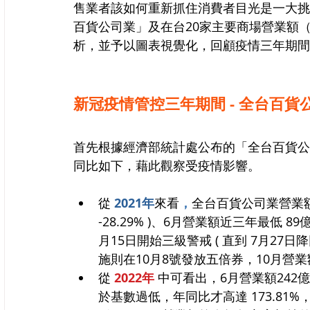
售業者該如何重新抓住消費者目光是一大挑
百貨公司業」及在台20家主要商場營業額
析，並予以圖表視覺化，回顧疫情三年期間
新冠疫情管控三年期間 - 全台百貨
首先根據經濟部統計處公布的「全台百貨公司業」
同比如下，藉此觀察受疫情影響。
從 
2021年
來看
，
全台百貨公司業營業額在
-28.29% )、6月營業額近三年最低 89
月
15日開始三級警戒 ( 直到 7月27
施則在10月8號發放五倍券，10月營業
從
2022年 
中可看出，6月營業額242
於基數過低，年同比才高達 173.81