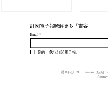
訂閱電子報瞭解更多「吉客」
Email
*
是的，我想訂閱電子報。
【零售客流】高雄夢時代
【零售客流
2022-2025 營業額之分析
2018 - 
禮商科技 RCT Taiwan（統編：279
Contac