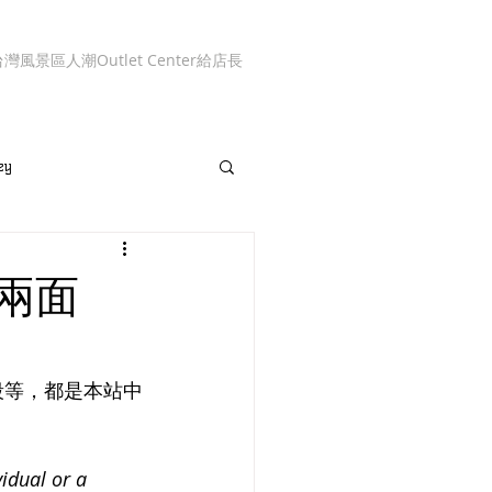
台灣風景區人潮
Outlet Center
給店長
ey
兩面
段等，都是本站中
idual or a 