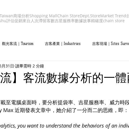
aiwan
商場分析
Shopping Mall
Chain Store
Dept.Store
Market Trend
shu
評估促銷
來台人次
滯留客數
吉星服務率
數據故事
精確度
chain store
觀光客流｜Tourism
吉客產業｜Industries
吉客現場｜Sites Surv
5月31日
讀畢需時 2 分鐘
流】客流數據分析的一體
下載至電腦桌面時，要分析提袋率、吉星服務率、威力時
ny Max 近期發表文章中，她介紹了一分而二的思維，即：
lytics, you want to understand the behaviors of an indiv