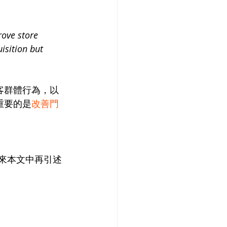
ove store 
isition but 
客群體行為，以
重要的是
改善門
來本文中再引述