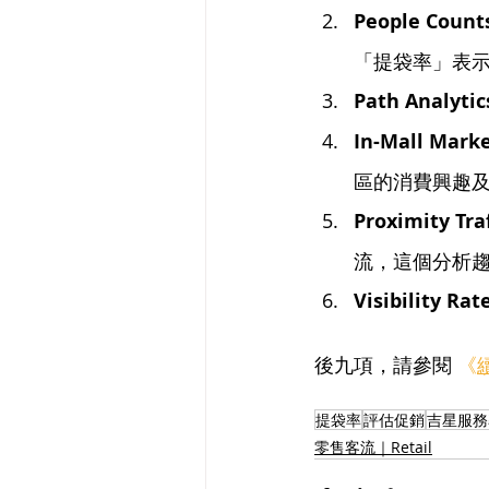
People Coun
「提袋率」表
Path Analyti
In-Mall Mark
區的消費興趣
Proximity Tr
流，這個分析
Visibility R
後九項，請參閱 
《
提袋率
評估促銷
吉星服務
零售客流｜Retail