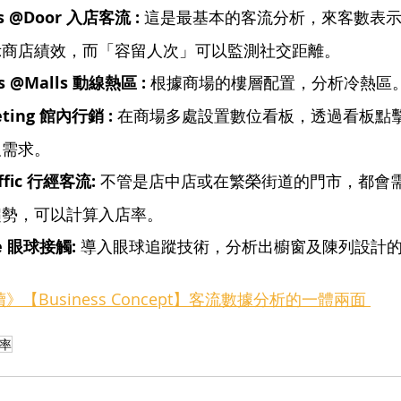
ts @Door 入店客流 : 
這是最基本的客流分析，來客數表
示商店績效，而「容留人次」可以監測社交距離。
cs @Malls 動線熱區 : 
根據商場的樓層配置，分析冷熱區
eting 館內行銷 : 
在商場多處設置數位看板，透過看板點
及需求。
affic 行經客流: 
不管是店中店或在繁榮街道的門市，都會
趨勢，可以計算入店率。
ate 眼球接觸: 
導入眼球追蹤技術，分析出櫥窗及陳列設計
續》【Business Concept】客流數據分析的一體兩面 
率