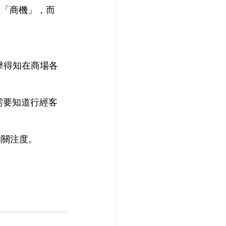
示「商機」，而
。
擊得知在商場各
需要知道行經客
的關注度。