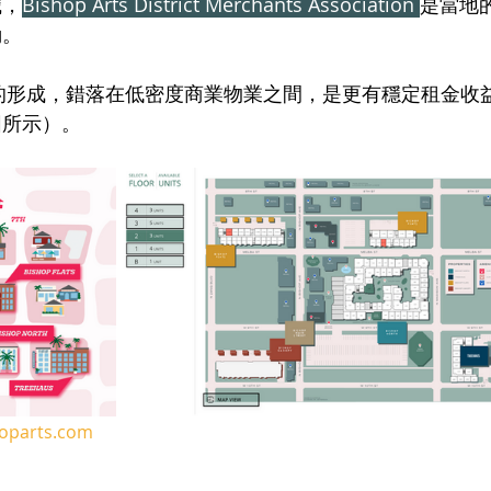
織，
Bishop Arts District Merchants Association 
是當地
動。
圖所示）。
hoparts.com