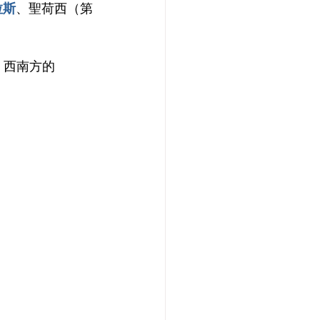
拉斯
、聖荷西（第