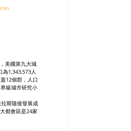
ices
市，美國第九大城
,343,573人
蓋12個郡，人口
世界級城市研究小
達拉斯隨後發展成
大都會區是24家