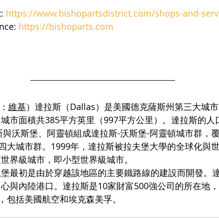
: 
https://www.bishopartsdistrict.com/shops-and-serv
nce: 
https://bishoparts.com
源：
維基
）達拉斯（Dallas）是美國德克薩斯州第三大城
市面積共385平方英里（997平方公里）。達拉斯的人口為1
拉斯與沃斯堡、阿靈頓組成達拉斯-沃斯堡-阿靈頓城市群，覆
第四大城市群。1999年，達拉斯被拉夫堡大學的全球化與
類世界級城市，即小型世界級城市。
思堡最初是由於穿越該地區的主要鐵路線的建設而開發。
心與內陸港口。達拉斯是10家財富500強公司的所在地，
地，包括美國航空和埃克森美孚。