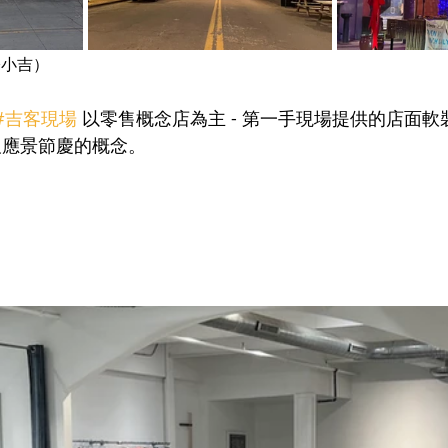
城際小吉）
#吉客現場
 以零售概念店為主 - 第一手現場提供的店面
及應景節慶的概念。