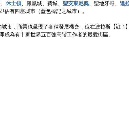
哥、
休士頓
、鳳凰城、費城、
聖安東尼奧
、聖地牙哥、
達
州即佔有四座城市（藍色標記之城市）。
istrict 即成為有十家世界五百強高階工作者的最愛街區。