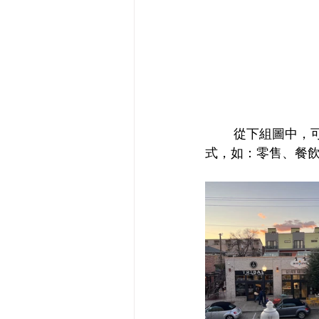
	從下組圖中，可以看出就是別具風格的街廓（North Oak Cliff)，獨立店面 - 獨立商業模