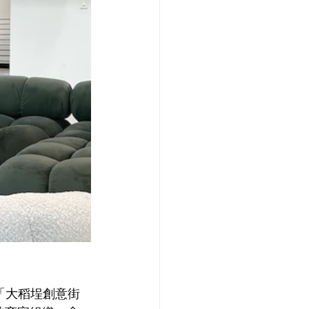
「大稻埕
創意街