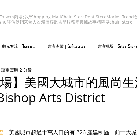
aiwan
商場分析
Shopping Mall
Chain Store
Dept.Store
Market Trend
shu
評估促銷
來台人次
滯留客數
吉星服務率
數據故事
精確度
chain store
觀光客流｜Tourism
吉客產業｜Industries
吉客現場｜Sites Surv
讀畢需時 2 分鐘
場】美國大城市的風尚生活
Bishop Arts District
查
，美國城市超過十萬人口的有 326 座建制區：前十大