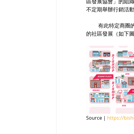
區發展
協會」的組
不定期舉辦行銷活
	有此特定商圈的形成，錯落在低密度商業物業之間，是更有穩定租金收益的優質生活圈
的社區發展（如下
Source | 
https://bis