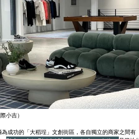
| 城際小吉）
有極為成功的「大稻埕」文創街區，各自獨立的商家之間
有