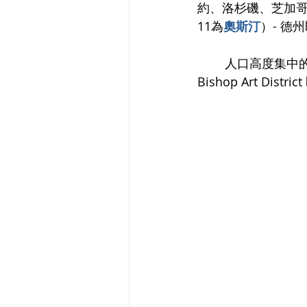
約、洛杉磯、芝加
11為
奧斯汀
）- 德
	人口高度集中的城市，商業也呈現了各種發展機會，位在達拉斯【註 1】西南方的 
Bishop Art D