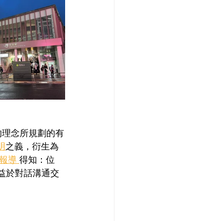
的理念所規劃的有
明
之義，衍生為
的報導 
得知：位
助益於對話溝通交