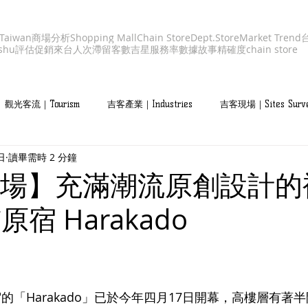
aiwan
商場分析
Shopping Mall
Chain Store
Dept.Store
Market Trend
shu
評估促銷
來台人次
滯留客數
吉星服務率
數據故事
精確度
chain store
觀光客流｜Tourism
吉客產業｜Industries
吉客現場｜Sites Surv
日
讀畢需時 2 分鐘
場】充滿潮流原創設計的
原宿 Harakado
的「Harakado」已於今年四月17日開幕，高樓層有著