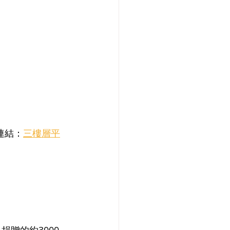
連結：
三樓層平
捐贈的約3000