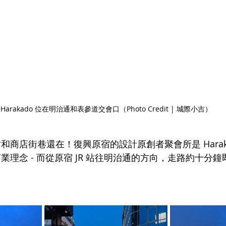
Harakado 位在明治通和表參道交會口（Photo Credit | 城際小吉）
和商店街巷還在！復興原宿的設計原創者聚會所是 Harak
理念 - 而從原宿 JR 站往明治通的方向，走路約十分鐘