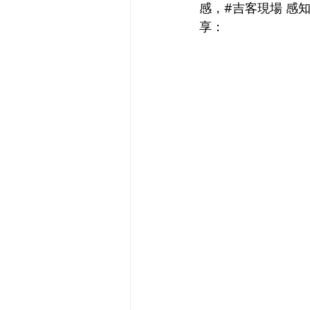
感，#吉客現場 感
享：