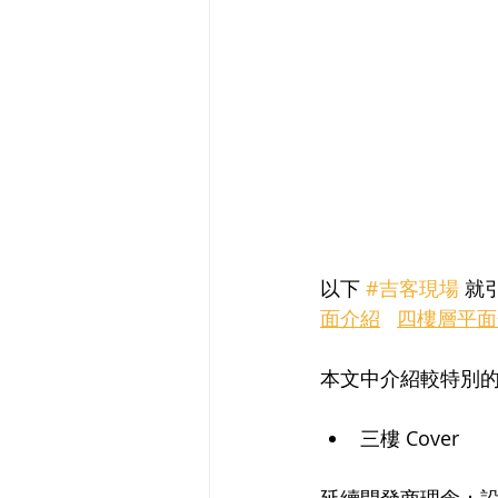
以下 
#吉客現場
 就
面介紹
四樓層平面
本文中介紹較特別
三樓 Cover
延續開發商理念：設