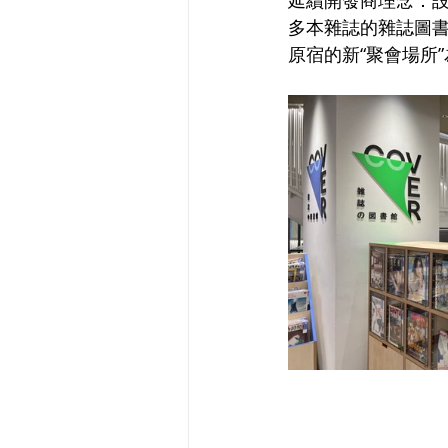
多本雜誌的雜誌圖
原宿的新“聚會場所