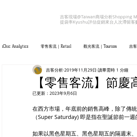
吉客現場@Taiwan
商場分析
Shopping M
提袋率
Kyushu
評估促銷
來台人次
滯留客
iChic Analytics
零售客流｜Retail
觀光客流｜Tourism
吉客產
吉客分析
2019年11月29日
讀畢需時 1 分鐘
吉客服務｜iChic Values
【零售客流】節慶
已更新：
2023年9月6日
在西方市場，年底前的銷售高峰，除了傳統
（Super Saturday) 即是指在聖誕節前
如果以黑色星期五、黑色星期五的隔週末、