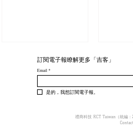
訂閱電子報瞭解更多「吉客」
Email
*
是的，我想訂閱電子報。
【零售客流】高雄夢時代
【零售客流
2022-2025 營業額之分析
2018 - 
禮商科技 RCT Taiwan（統編：279
Contac