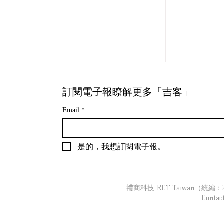
訂閱電子報瞭解更多「吉客」
Email
*
是的，我想訂閱電子報。
【吉客現場】跟著「吉客裝
【吉客現場】
置」去巡店｜婦幼品牌 Part3
導彙整
禮商科技 RCT Taiwan（統編：279
Contac