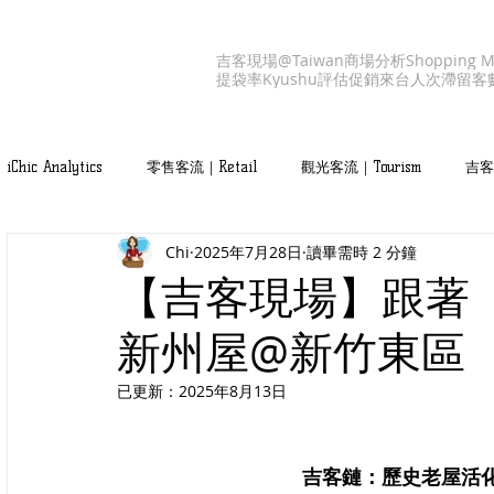
吉客現場@Taiwan
商場分析
Shopping M
提袋率
Kyushu
評估促銷
來台人次
滯留客
iChic Analytics
零售客流｜Retail
觀光客流｜Tourism
吉客產
Chi
2025年7月28日
讀畢需時 2 分鐘
吉客服務｜iChic Values
【吉客現場】跟著
新州屋@新竹東區
已更新：
2025年8月13日
吉客鏈：
歷史老屋活化