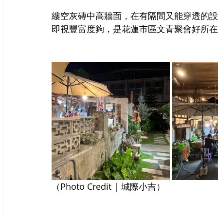
縷空灰磚中高牆面，在有隔間又能穿透的設
即視豐富度夠，是花蓮市區文青聚會好所在
（Photo Credit | 城際小吉）