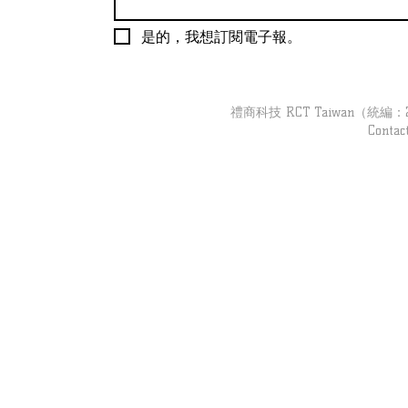
是的，我想訂閱電子報。
【吉客現場】跟著「吉客裝
【吉客現場】
置」去巡店｜婦幼品牌 Part3
導彙整
禮商科技 RCT Taiwan（統編：279
Contac