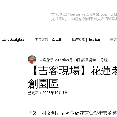
吉客現場@Taiwan
商場分析
Shopping M
提袋率
Kyushu
評估促銷
來台人次
滯留客
iChic Analytics
零售客流｜Retail
觀光客流｜Tourism
吉客產
吉客旅學
2023年8月30日
讀畢需時 1 分鐘
吉客服務｜iChic Values
【吉客現場】花蓮
創園區
已更新：
2023年10月4日
「又一村文創」園區位於花蓮仁愛街旁的舊