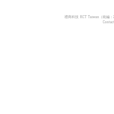
【吉客現場】跟著「吉客裝
【吉客現場】
置」去巡店｜婦幼品牌 Part3
導彙整
禮商科技 RCT Taiwan（統編：279
Contac