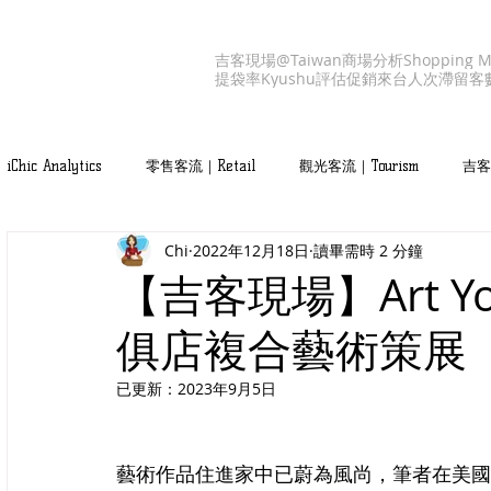
吉客現場@Taiwan
商場分析
Shopping M
提袋率
Kyushu
評估促銷
來台人次
滯留客
iChic Analytics
零售客流｜Retail
觀光客流｜Tourism
吉客產
Chi
2022年12月18日
讀畢需時 2 分鐘
吉客服務｜iChic Values
【吉客現場】Art You 
俱店複合藝術策展
已更新：
2023年9月5日
藝術作品住進家中已蔚為風尚，筆者在美國麻州的裱框