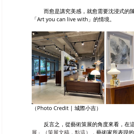
	而愈是講究美感，就愈需要沈浸式的陳列，在隔間上如有等質感的藝術作品，將可帶入
「Art you can live with」的情境。
（Photo Credit | 城際小吉）
	反言之，從藝術策展的角度來看，在這
展」（策展文稿，
點這
），
藝術家所表現的