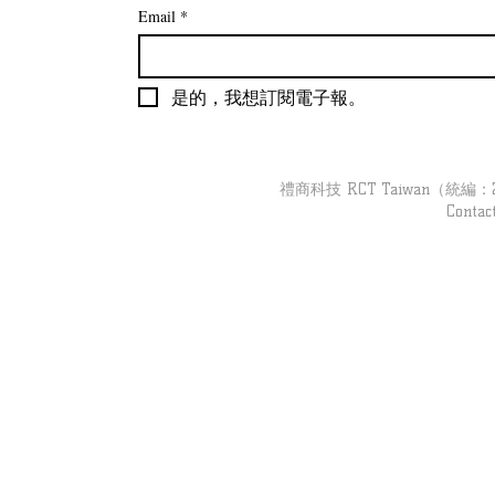
Email
*
是的，我想訂閱電子報。
【零售客流】「提袋率」目標
【零售客流
管理的可行方法
估門市經營
禮商科技 RCT Taiwan（統編：279
Contac