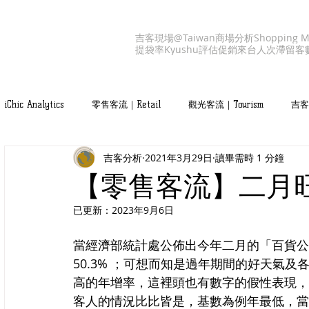
吉客現場@Taiwan
商場分析
Shopping M
提袋率
Kyushu
評估促銷
來台人次
滯留客
iChic Analytics
零售客流｜Retail
觀光客流｜Tourism
吉客產
吉客分析
2021年3月29日
讀畢需時 1 分鐘
吉客服務｜iChic Values
【零售客流】二月
已更新：
2023年9月6日
當經濟部統計處公佈出今年二月的「百貨公
50.3% ；可想而知是過年期間的好天氣
高的年增率，這裡頭也有數字的假性表現，
客人的情況比比皆是，基數為例年最低，當