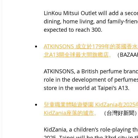
LinKou Mitsui Outlet will add a secon
dining, home living, and family-frie
expected to reach 300.
ATKINSONS 成立於1799年的
北A13開全球最大間旗艦店
。
（BAZAA
ATKINSONS, a British perfume brand 
role in the development of perfumes. 
store in the world at Taipei's A13.
兒童職業體驗遊樂園 KidZania在202
KidZania座落的城市
。
 （台灣好新聞
KidZania, a children's role-playing 
2025. Taipei will be the 33rd city in