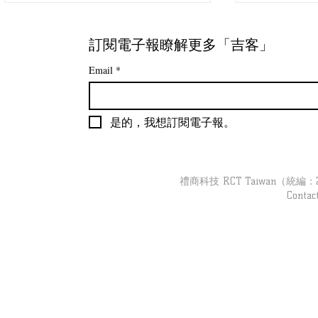
訂閱電子報瞭解更多「吉客」
Email
*
是的，我想訂閱電子報。
【吉客現場】Amazon Go 實
【吉客現場
體新零售體驗
置」去巡店 | 
Blue Box C
禮商科技 RCT Taiwan（統編：279
Contac