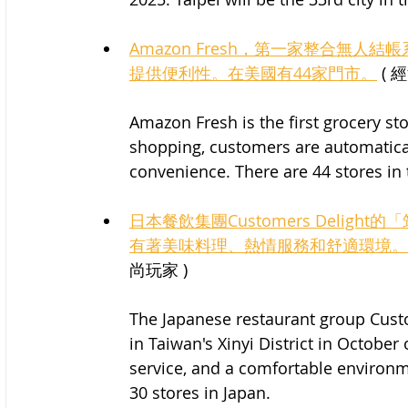
Amazon Fresh，第一家整合無
提供便利性。在美國有44家門市。
 ( 
Amazon Fresh is the first grocery st
shopping, customers are automatical
convenience. There are 44 stores in 
日本餐飲集團Customers Delig
有著美味料理、熱情服務和舒適環境。
尚玩家 )
The Japanese restaurant group Custom
in Taiwan's Xinyi District in October 
service, and a comfortable environm
30 stores in Japan.