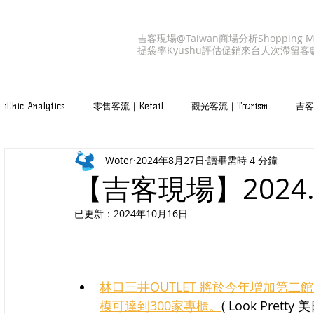
吉客現場@Taiwan
商場分析
Shopping M
提袋率
Kyushu
評估促銷
來台人次
滯留客
iChic Analytics
零售客流｜Retail
觀光客流｜Tourism
吉客產
Woter
2024年8月27日
讀畢需時 4 分鐘
吉客服務｜iChic Values
【吉客現場】2024
已更新：
2024年10月16日
林口三井OUTLET 將於今年增加第
模可達到300家專櫃。
( Look Pretty 