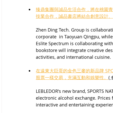
臻鼎集團與誠品生活合作，將在桃園青
技業合作，誠品書店將結合創意設計、
Zhen Ding Tech. Group is collaborati
corporate  in Taoyuan Qingpu, while 
Eslite Spectrum is collaborating with 
bookstore will integrate creative des
activities, and international cuisine.
在遠東大巨蛋的金色三麥的新品牌 SPO
股票一樣交易，充滿互動和娛樂性。
( 
LEBLEDOR's new brand, SPORTS NATION
electronic alcohol exchange. Prices fl
interactive and entertaining experie