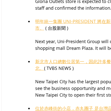
Gloria Outlets store is expected to 
staff and confirmed the information
明年統一集團 UNI-PRESIDENT 將
市。
 ( 台股新聞 )
Next year, Uni-President Group will
shopping mall Dream Plaza. It will be 
新北市人口總數位居第一，因此許多餐
北。
( TVBS NEWS )
New Taipei City has the largest popu
see the business opportunity and m
New Taipei City to open their first st
位於赤峰街的小店，赤丸團子 是台灣