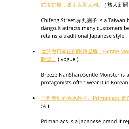
式復古風，吸引大量人潮。
 ( 旅人新聞 
Chifeng Street.赤丸團子 is a Taiwan br
dango.It attracts many customers be
retains a traditional Japanese style.
位於微風南山的眼鏡品牌，Gentle M
時髦。
 ( vogue )
Breeze NanShan.Gentle Monster is a 
protagonists often wear it in Korea
三創看到的香水品牌。Primaniac
活 )
Primaniacs is a Japanese brand.It r