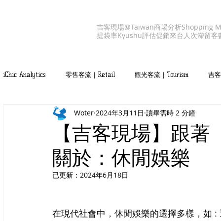
吉客現場@Taiwan
商場分析
Shopping M
提袋率
Kyushu
評估促銷
來台人次
滯留客
iChic Analytics
零售客流｜Retail
觀光客流｜Tourism
吉客產
Woter
2024年3月11日
讀畢需時 2 分鐘
吉客服務｜iChic Values
【吉客現場】跟著「
關於：休閒娛樂
已更新：
2024年6月18日
在現代社會中，休閒娛樂的選擇多樣，如 : 