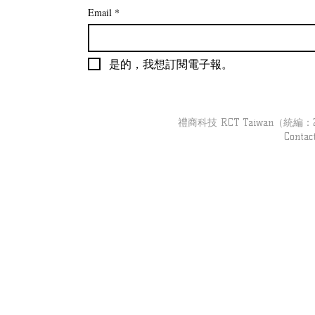
Email
*
是的，我想訂閱電子報。
【吉客現場】跟著「吉客裝
【吉客現場】
置」去巡店｜婦幼品牌 Part3
導彙整
禮商科技 RCT Taiwan（統編：279
Contac