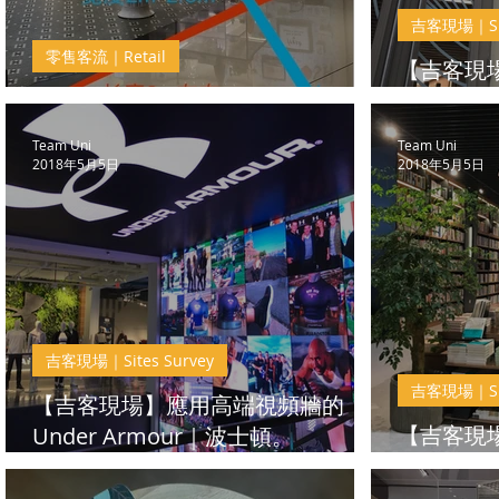
吉客現場｜Sit
零售客流｜Retail
【吉客現場
【零售客流】進店率的客流採集
箱的體驗
Team Uni
Team Uni
2018年5月5日
2018年5月5日
吉客現場｜Sites Survey
吉客現場｜Sit
【吉客現場】應用高端視頻牆的
【吉客現
Under Armour｜波士頓。
都。九方
Prudential Mall