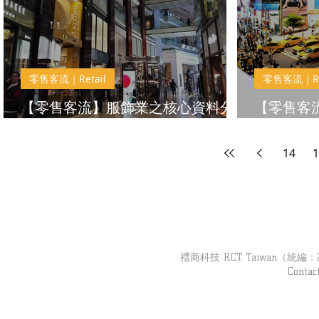
零售客流｜Retail
零售客流｜Ret
【零售客流】服飾業之核心資料分
【零售客
析與調整方案
力時段模
14
1
禮商科技 RCT Taiwan（統編：279
Contac