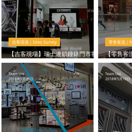
吉客現場｜Sites Survey
零售客流｜Ret
【吉客現場】瑞士連鎖鐘錶門市客
【零售客
流解決方案
市經營
Team Uni
Team Uni
2018年5月25日
2018年5月19日